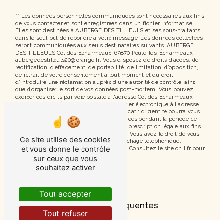
** Les données personnelles communiquées sont nécessaires aux fins
de vous contacter et sont enregistrées dans un fichier informatisé.
Elles sont destinées à AUBERGE DES TILLEULS et ses sous-traitants
dans le seul but de répondre à votre message. Les données collectées
seront communiquées aux seuls destinataires suivants: AUBERGE
DES TILLEULS Col des Echarmeaux, 69870 Poule-les-Écharmeaux
aubergedestilleuls20@orange.fr. Vous disposez de droits d’accès, de
rectification, d’effacement, de portabilité, de limitation, d’opposition,
de retrait de votre consentement à tout moment et du droit
d’introduire une réclamation auprès d’une autorité de contrôle, ainsi
que d’organiser le sort de vos données post-mortem. Vous pouvez
exercer ces droits par voie postale à l'adresse Col des Echarmeaux,
69870 Poule-les-Écharmeaux ou par courrier électronique à l'adresse
aubergedestilleuls20@orange.fr. Un justificatif d'identité pourra vous
être demandé. Nous conservons vos données pendant la période de
prise de contact puis pendant la durée de prescription légale aux fins
probatoires et de gestion des contentieux. Vous avez le droit de vous
Ce site utilise des cookies
inscrire sur la liste d'opposition au démarchage téléphonique,
et vous donne le contrôle
disponible à cette adresse:
Bloctel.gouv.fr
. Consultez le site cnil.fr pour
plus d’informations sur vos droits.
sur ceux que vous
souhaitez activer
Tout accepter
Recherches fréquentes
Tout refuser