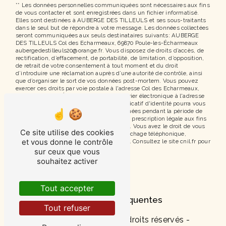
** Les données personnelles communiquées sont nécessaires aux fins
de vous contacter et sont enregistrées dans un fichier informatisé.
Elles sont destinées à AUBERGE DES TILLEULS et ses sous-traitants
dans le seul but de répondre à votre message. Les données collectées
seront communiquées aux seuls destinataires suivants: AUBERGE
DES TILLEULS Col des Echarmeaux, 69870 Poule-les-Écharmeaux
aubergedestilleuls20@orange.fr. Vous disposez de droits d’accès, de
rectification, d’effacement, de portabilité, de limitation, d’opposition,
de retrait de votre consentement à tout moment et du droit
d’introduire une réclamation auprès d’une autorité de contrôle, ainsi
que d’organiser le sort de vos données post-mortem. Vous pouvez
exercer ces droits par voie postale à l'adresse Col des Echarmeaux,
69870 Poule-les-Écharmeaux ou par courrier électronique à l'adresse
aubergedestilleuls20@orange.fr. Un justificatif d'identité pourra vous
être demandé. Nous conservons vos données pendant la période de
prise de contact puis pendant la durée de prescription légale aux fins
probatoires et de gestion des contentieux. Vous avez le droit de vous
Ce site utilise des cookies
inscrire sur la liste d'opposition au démarchage téléphonique,
et vous donne le contrôle
disponible à cette adresse:
Bloctel.gouv.fr
. Consultez le site cnil.fr pour
plus d’informations sur vos droits.
sur ceux que vous
souhaitez activer
Tout accepter
Recherches fréquentes
Tout refuser
©
Vistalid
- 2026 - Tous droits réservés -