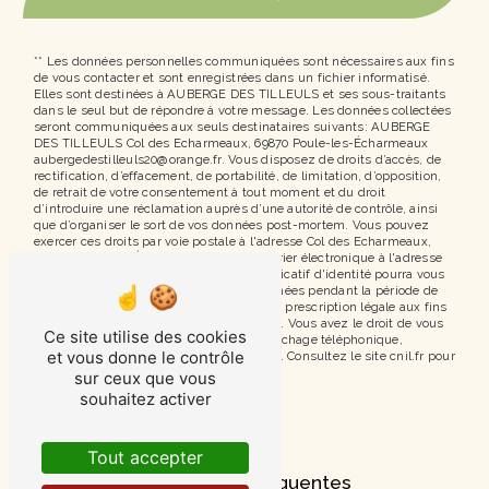
** Les données personnelles communiquées sont nécessaires aux fins
de vous contacter et sont enregistrées dans un fichier informatisé.
Elles sont destinées à AUBERGE DES TILLEULS et ses sous-traitants
dans le seul but de répondre à votre message. Les données collectées
seront communiquées aux seuls destinataires suivants: AUBERGE
DES TILLEULS Col des Echarmeaux, 69870 Poule-les-Écharmeaux
aubergedestilleuls20@orange.fr. Vous disposez de droits d’accès, de
rectification, d’effacement, de portabilité, de limitation, d’opposition,
de retrait de votre consentement à tout moment et du droit
d’introduire une réclamation auprès d’une autorité de contrôle, ainsi
que d’organiser le sort de vos données post-mortem. Vous pouvez
exercer ces droits par voie postale à l'adresse Col des Echarmeaux,
69870 Poule-les-Écharmeaux ou par courrier électronique à l'adresse
aubergedestilleuls20@orange.fr. Un justificatif d'identité pourra vous
être demandé. Nous conservons vos données pendant la période de
prise de contact puis pendant la durée de prescription légale aux fins
probatoires et de gestion des contentieux. Vous avez le droit de vous
Ce site utilise des cookies
inscrire sur la liste d'opposition au démarchage téléphonique,
et vous donne le contrôle
disponible à cette adresse:
Bloctel.gouv.fr
. Consultez le site cnil.fr pour
plus d’informations sur vos droits.
sur ceux que vous
souhaitez activer
Tout accepter
Recherches fréquentes